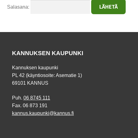
Salasana:
KANNUKSEN KAUPUNKI
Kannuksen kaupunki
PL 42 (käyntiosoite: Asematie 1)
69101 KANNUS
Puh.
06 8745 111
Fax. 06 873 191
kannus.kaupunki@kannus.fi