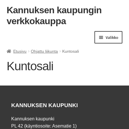
Kannuksen kaupungin
verkkokauppa
Siirry
Siirry
navigointiin
sisältöön
Valikko
Etusivu
Ohjattu liikunta
Kuntosali
Kuntosali
KANNUKSEN KAUPUNKI
Kannuksen kaupunki
PL 42 (käyntiosoite: Asematie 1)