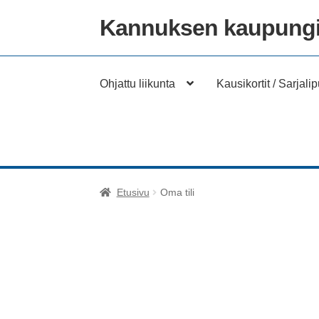
Kannuksen kaupungi
Siirry
Siirry
navigointiin
sisältöön
Ohjattu liikunta
Kausikortit / Sarjalip
Etusivu
Oma tili