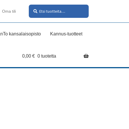
Haku
Etsi:
Oma tili
nTo kansalaisopisto
Kannus-tuotteet
0,00
€
0 tuotetta