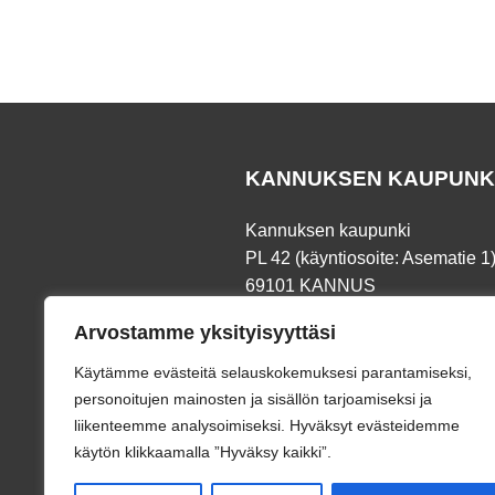
KANNUKSEN KAUPUNK
Kannuksen kaupunki
PL 42 (käyntiosoite: Asematie 1
69101 KANNUS
Arvostamme yksityisyyttäsi
Puh.
06 8745 111
Fax. 06 873 191
Käytämme evästeitä selauskokemuksesi parantamiseksi,
kannus.kaupunki@kannus.fi
personoitujen mainosten ja sisällön tarjoamiseksi ja
liikenteemme analysoimiseksi. Hyväksyt evästeidemme
käytön klikkaamalla ”Hyväksy kaikki”.