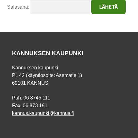
Salasana:
KANNUKSEN KAUPUNKI
Kannuksen kaupunki
PL 42 (käyntiosoite: Asematie 1)
69101 KANNUS
Puh.
06 8745 111
Fax. 06 873 191
kannus.kaupunki@kannus.fi