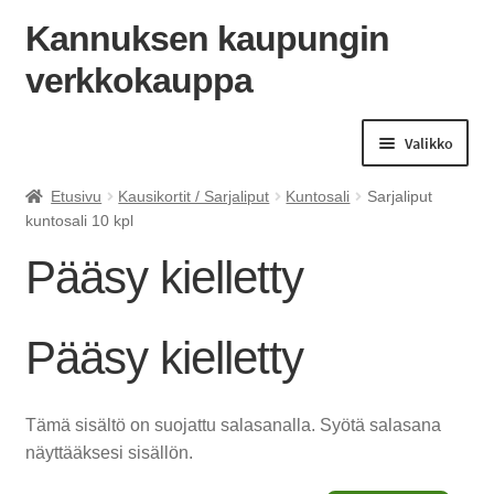
Kannuksen kaupungin
verkkokauppa
Siirry
Siirry
navigointiin
sisältöön
Valikko
Etusivu
Kausikortit / Sarjaliput
Kuntosali
Sarjaliput
kuntosali 10 kpl
Pääsy kielletty
Pääsy kielletty
Tämä sisältö on suojattu salasanalla. Syötä salasana
näyttääksesi sisällön.