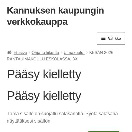
Kannuksen kaupungin
verkkokauppa
Siirry
Siirry
navigointiin
sisältöön
Valikko
Etusivu
Ohjattu liikunta
Uimakoulut
KESÄN 2026
RANTAUIMAKOULU ESKOLASSA, 3X
Pääsy kielletty
Pääsy kielletty
Tämä sisältö on suojattu salasanalla. Syötä salasana
näyttääksesi sisällön.