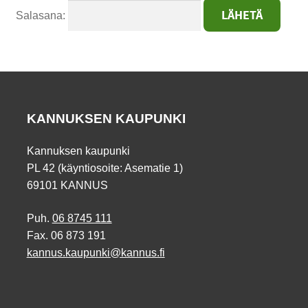
Salasana:
KANNUKSEN KAUPUNKI
Kannuksen kaupunki
PL 42 (käyntiosoite: Asematie 1)
69101 KANNUS
Puh.
06 8745 111
Fax. 06 873 191
kannus.kaupunki@kannus.fi