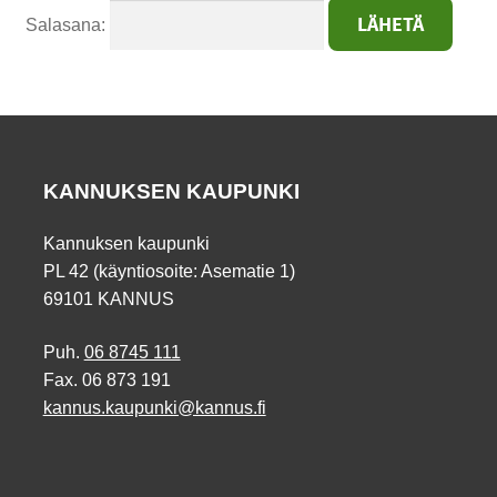
Salasana:
KANNUKSEN KAUPUNKI
Kannuksen kaupunki
PL 42 (käyntiosoite: Asematie 1)
69101 KANNUS
Puh.
06 8745 111
Fax. 06 873 191
kannus.kaupunki@kannus.fi