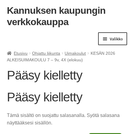
Kannuksen kaupungin
verkkokauppa
Siirry
Siirry
navigointiin
sisältöön
Valikko
Etusivu
Ohjattu liikunta
Uimakoulut
KESÄN 2026
ALKEISUIMAKOULU 7 – 9v, 4X (elokuu)
Pääsy kielletty
Pääsy kielletty
Tämä sisältö on suojattu salasanalla. Syötä salasana
näyttääksesi sisällön.