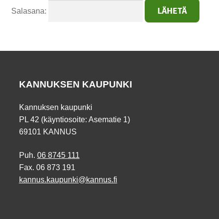
Salasana:
KANNUKSEN KAUPUNKI
Kannuksen kaupunki
PL 42 (käyntiosoite: Asematie 1)
69101 KANNUS
Puh.
06 8745 111
Fax. 06 873 191
kannus.kaupunki@kannus.fi