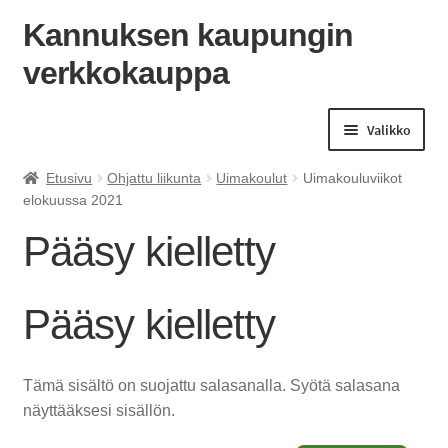
Kannuksen kaupungin
verkkokauppa
Siirry
Siirry
navigointiin
sisältöön
Valikko
Etusivu
Ohjattu liikunta
Uimakoulut
Uimakouluviikot
elokuussa 2021
Pääsy kielletty
Pääsy kielletty
Tämä sisältö on suojattu salasanalla. Syötä salasana
näyttääksesi sisällön.