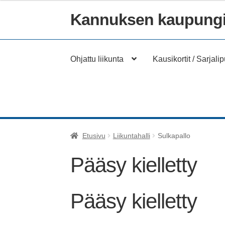
Kannuksen kaupungi
Siirry
Siirry
navigointiin
sisältöön
Ohjattu liikunta
Kausikortit / Sarjalip
Etusivu
Liikuntahalli
Sulkapallo
Pääsy kielletty
Pääsy kielletty