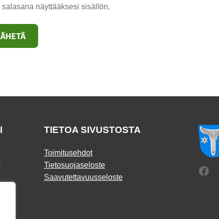
 salasana näyttääksesi sisällön.
I
TIETOA SIVUSTOSTA
Toimitusehdot
)
Tietosuojaseloste
Fac
Saavutettavuusseloste