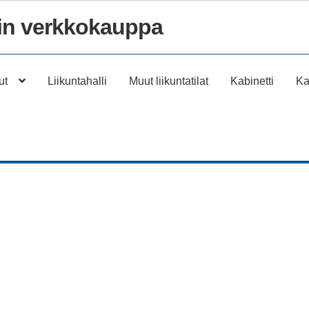
n verkkokauppa
ut
Liikuntahalli
Muut liikuntatilat
Kabinetti
Ka