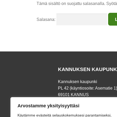
Tämä sisältö on suojattu salasanalla. Syötä
Salasana:
KANNUKSEN KAUPUNK
Kannuksen kaupunki
PL 42 (käyntiosoite: Asematie 1
69101 KANNUS
Arvostamme yksityisyyttäsi
Puh.
06 8745 111
Fax. 06 873 191
Käytämme evästeitä selauskokemuksesi parantamiseksi,