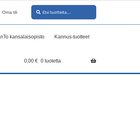
Haku
Etsi:
Oma tili
nTo kansalaisopisto
Kannus-tuotteet
0,00
€
0 tuotetta