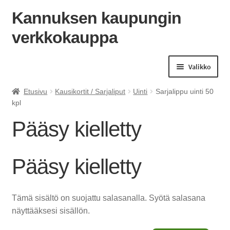
Kannuksen kaupungin
verkkokauppa
Siirry
Siirry
navigointiin
sisältöön
Valikko
Etusivu
Kausikortit / Sarjaliput
Uinti
Sarjalippu uinti 50
kpl
Pääsy kielletty
Pääsy kielletty
Tämä sisältö on suojattu salasanalla. Syötä salasana
näyttääksesi sisällön.