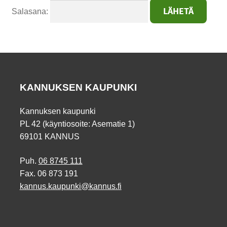
Salasana:
KANNUKSEN KAUPUNKI
Kannuksen kaupunki
PL 42 (käyntiosoite: Asematie 1)
69101 KANNUS
Puh.
06 8745 111
Fax. 06 873 191
kannus.kaupunki@kannus.fi