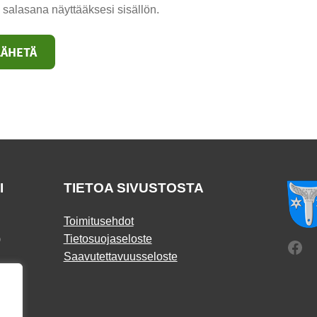
 salasana näyttääksesi sisällön.
I
TIETOA SIVUSTOSTA
Toimitusehdot
)
Tietosuojaseloste
Fac
Saavutettavuusseloste