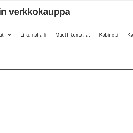
n verkkokauppa
ut
Liikuntahalli
Muut liikuntatilat
Kabinetti
Ka