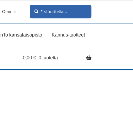
Haku
Etsi:
Oma tili
nTo kansalaisopisto
Kannus-tuotteet
0,00
€
0 tuotetta