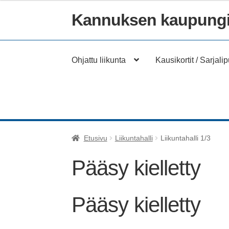
Kannuksen kaupungi
Siirry
Siirry
navigointiin
sisältöön
Ohjattu liikunta
Kausikortit / Sarjalip
Etusivu
Liikuntahalli
Liikuntahalli 1/3
Pääsy kielletty
Pääsy kielletty