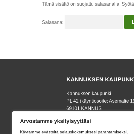
Tämä sisältö on suojattu salasanalla. Syötä
Salasana:
KANNUKSEN KAUPUNK
Kannuksen kaupunki
PL 42 (käyntiosoite: Asematie 1
69101 KANNUS
Arvostamme yksityisyyttäsi
Puh.
06 8745 111
Fax. 06 873 191
Käytämme evästeitä selauskokemuksesi parantamiseksi,