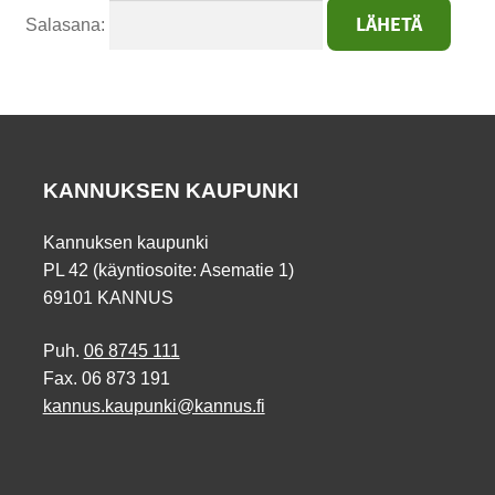
Salasana:
KANNUKSEN KAUPUNKI
Kannuksen kaupunki
PL 42 (käyntiosoite: Asematie 1)
69101 KANNUS
Puh.
06 8745 111
Fax. 06 873 191
kannus.kaupunki@kannus.fi