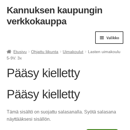
Kannuksen kaupungin
verkkokauppa
Siirry
Siirry
navigointiin
sisältöön
Valikko
Etusivu
Ohjattu liikunta
Uimakoulut
Lasten uimakoulu
5-9V. 3x
Pääsy kielletty
Pääsy kielletty
Tämä sisältö on suojattu salasanalla. Syötä salasana
näyttääksesi sisällön.