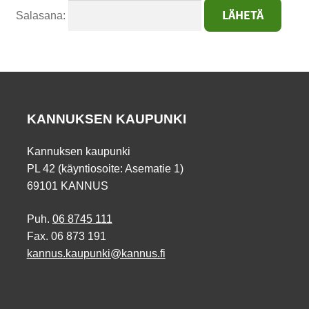
Salasana:
KANNUKSEN KAUPUNKI
Kannuksen kaupunki
PL 42 (käyntiosoite: Asematie 1)
69101 KANNUS
Puh.
06 8745 111
Fax. 06 873 191
kannus.kaupunki@kannus.fi