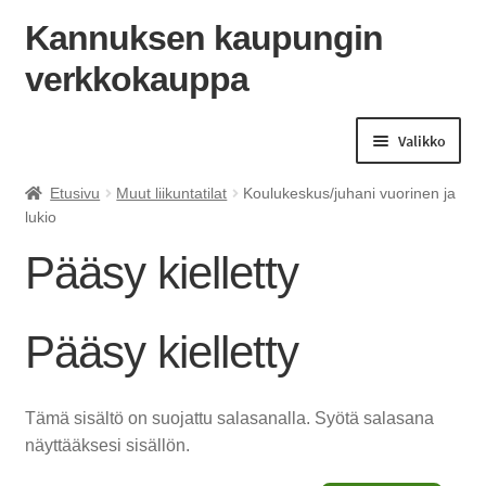
Kannuksen kaupungin
verkkokauppa
Siirry
Siirry
navigointiin
sisältöön
Valikko
Etusivu
Muut liikuntatilat
Koulukeskus/juhani vuorinen ja
lukio
Pääsy kielletty
Pääsy kielletty
Tämä sisältö on suojattu salasanalla. Syötä salasana
näyttääksesi sisällön.