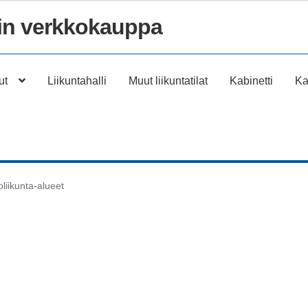
n verkkokauppa
ut
Liikuntahalli
Muut liikuntatilat
Kabinetti
Ka
liikunta-alueet