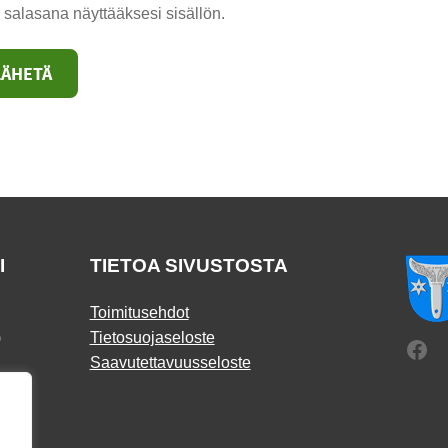
 salasana näyttääksesi sisällön.
I
TIETOA SIVUSTOSTA
Toimitusehdot
)
Tietosuojaseloste
Fac
Saavutettavuusseloste