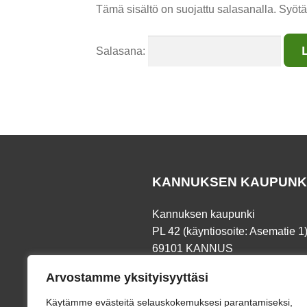
Tämä sisältö on suojattu salasanalla. Syötä
Salasana:
KANNUKSEN KAUPUNK
Kannuksen kaupunki
PL 42 (käyntiosoite: Asematie 1
69101 KANNUS
Arvostamme yksityisyyttäsi
Puh.
06 8745 111
Fax. 06 873 191
Käytämme evästeitä selauskokemuksesi parantamiseksi,