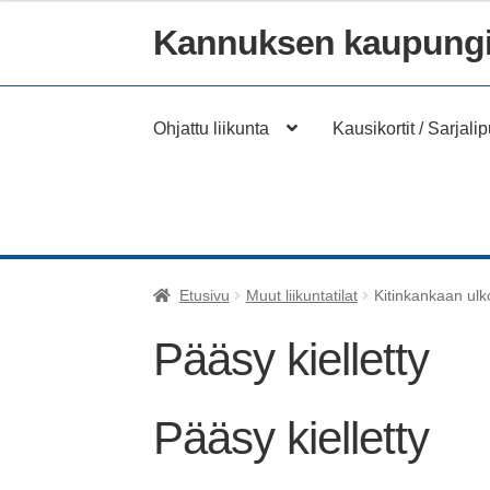
Kannuksen kaupungi
Siirry
Siirry
navigointiin
sisältöön
Ohjattu liikunta
Kausikortit / Sarjalip
Etusivu
Muut liikuntatilat
Kitinkankaan ulko
Pääsy kielletty
Pääsy kielletty