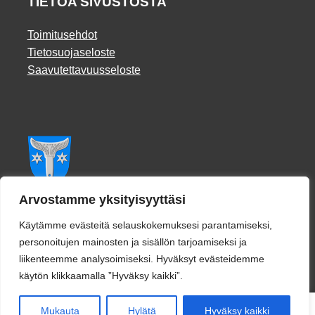
TIETOA SIVUSTOSTA
Toimitusehdot
Tietosuojaseloste
Saavutettavuusseloste
Facebook
Arvostamme yksityisyyttäsi
Käytämme evästeitä selauskokemuksesi parantamiseksi,
personoitujen mainosten ja sisällön tarjoamiseksi ja
liikenteemme analysoimiseksi. Hyväksyt evästeidemme
käytön klikkaamalla ”Hyväksy kaikki”.
0
Mukauta
Hylätä
Hyväksy kaikki