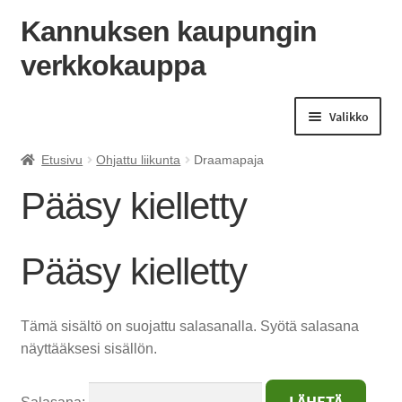
Kannuksen kaupungin
verkkokauppa
Siirry
Siirry
navigointiin
sisältöön
Valikko
Etusivu
Ohjattu liikunta
Draamapaja
Pääsy kielletty
Pääsy kielletty
Tämä sisältö on suojattu salasanalla. Syötä salasana
näyttääksesi sisällön.