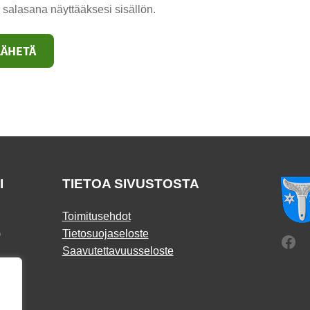
 salasana näyttääksesi sisällön.
I
TIETOA SIVUSTOSTA
Toimitusehdot
)
Tietosuojaseloste
Fac
Saavutettavuusseloste