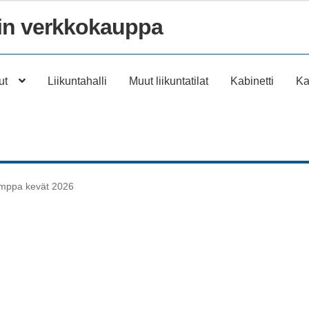
n verkkokauppa
ut
Liikuntahalli
Muut liikuntatilat
Kabinetti
Ka
umppa kevät 2026