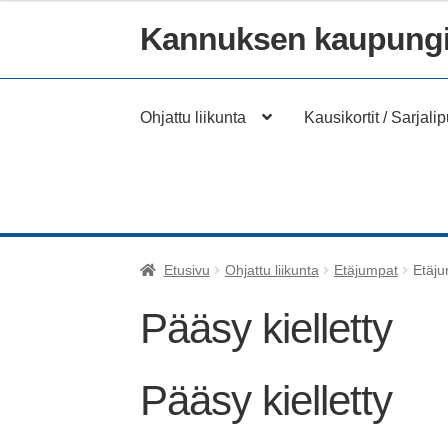
Kannuksen kaupungi
Siirry
Siirry
navigointiin
sisältöön
Ohjattu liikunta
Kausikortit / Sarjalip
Etusivu
Ohjattu liikunta
Etäjumpat
Etäj
Pääsy kielletty
Pääsy kielletty