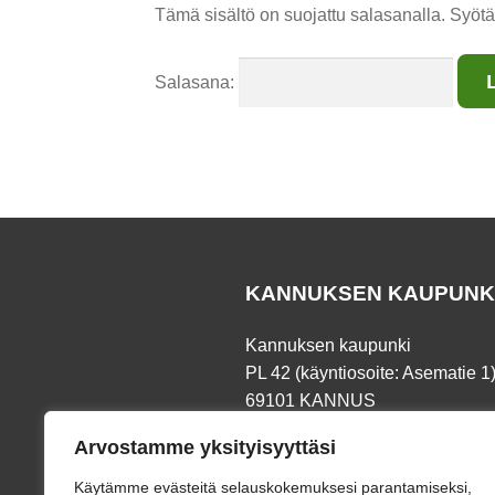
Tämä sisältö on suojattu salasanalla. Syötä
Salasana:
KANNUKSEN KAUPUNK
Kannuksen kaupunki
PL 42 (käyntiosoite: Asematie 1
69101 KANNUS
Arvostamme yksityisyyttäsi
Puh.
06 8745 111
Fax. 06 873 191
Käytämme evästeitä selauskokemuksesi parantamiseksi,