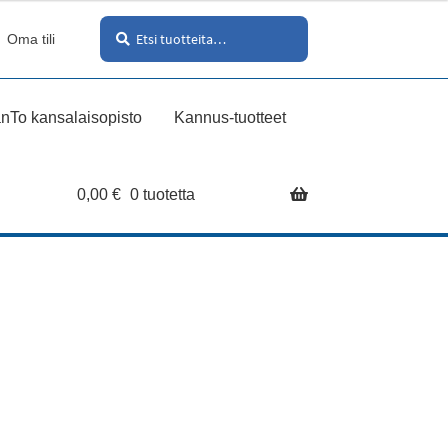
Haku
Etsi:
Oma tili
nTo kansalaisopisto
Kannus-tuotteet
0,00
€
0 tuotetta