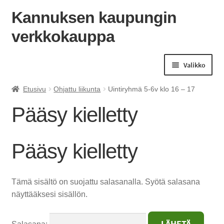
Kannuksen kaupungin
verkkokauppa
Siirry
Siirry
navigointiin
sisältöön
Valikko
Etusivu
Ohjattu liikunta
Uintiryhmä 5-6v klo 16 – 17
Pääsy kielletty
Pääsy kielletty
Tämä sisältö on suojattu salasanalla. Syötä salasana
näyttääksesi sisällön.