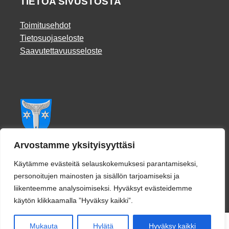
TIETOA SIVUSTOSTA
Toimitusehdot
Tietosuojaseloste
Saavutettavuusseloste
Facebook
Arvostamme yksityisyyttäsi
Käytämme evästeitä selauskokemuksesi parantamiseksi,
personoitujen mainosten ja sisällön tarjoamiseksi ja
liikenteemme analysoimiseksi. Hyväksyt evästeidemme
käytön klikkaamalla ”Hyväksy kaikki”.
0
Mukauta
Hylätä
Hyväksy kaikki