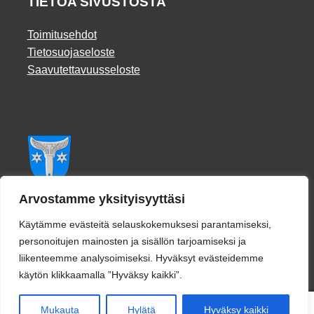
TIETOA SIVUSTOSTA
Toimitusehdot
Tietosuojaseloste
Saavutettavuusseloste
Facebook
Arvostamme yksityisyyttäsi
Käytämme evästeitä selauskokemuksesi parantamiseksi,
personoitujen mainosten ja sisällön tarjoamiseksi ja
liikenteemme analysoimiseksi. Hyväksyt evästeidemme
käytön klikkaamalla ”Hyväksy kaikki”.
0
Mukauta
Hylätä
Hyväksy kaikki