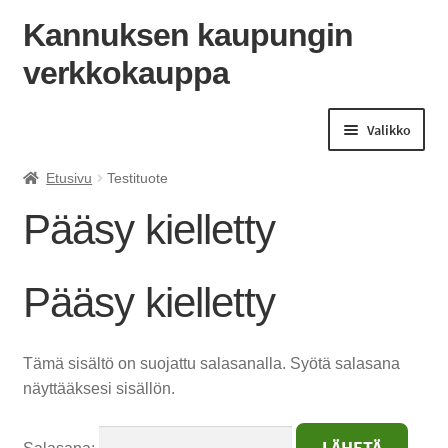
Kannuksen kaupungin
verkkokauppa
Siirry
Siirry
navigointiin
sisältöön
Valikko
Etusivu
Testituote
Pääsy kielletty
Pääsy kielletty
Tämä sisältö on suojattu salasanalla. Syötä salasana
näyttääksesi sisällön.