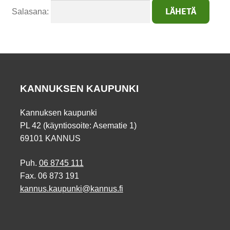
Salasana:
KANNUKSEN KAUPUNKI
Kannuksen kaupunki
PL 42 (käyntiosoite: Asematie 1)
69101 KANNUS
Puh.
06 8745 111
Fax. 06 873 191
kannus.kaupunki@kannus.fi