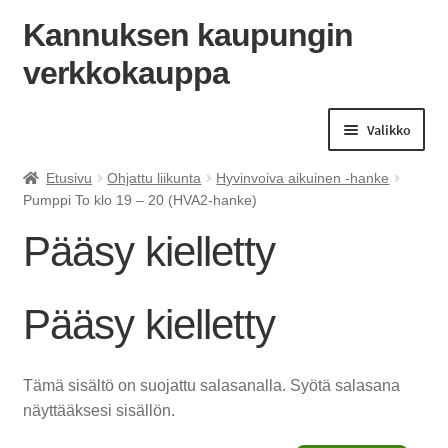
Kannuksen kaupungin
verkkokauppa
Siirry
Siirry
navigointiin
sisältöön
Valikko
Etusivu
Ohjattu liikunta
Hyvinvoiva aikuinen -hanke
Pumppi To klo 19 – 20 (HVA2-hanke)
Pääsy kielletty
Pääsy kielletty
Tämä sisältö on suojattu salasanalla. Syötä salasana
näyttääksesi sisällön.