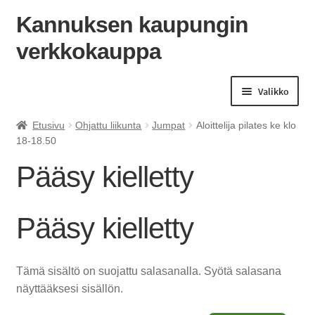
Kannuksen kaupungin
verkkokauppa
Siirry
Siirry
navigointiin
sisältöön
Valikko
Etusivu
Ohjattu liikunta
Jumpat
Aloittelija pilates ke klo
18-18.50
Pääsy kielletty
Pääsy kielletty
Tämä sisältö on suojattu salasanalla. Syötä salasana
näyttääksesi sisällön.