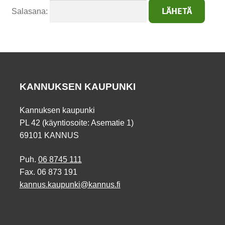
Salasana:
KANNUKSEN KAUPUNKI
Kannuksen kaupunki
PL 42 (käyntiosoite: Asematie 1)
69101 KANNUS
Puh.
06 8745 111
Fax. 06 873 191
kannus.kaupunki@kannus.fi