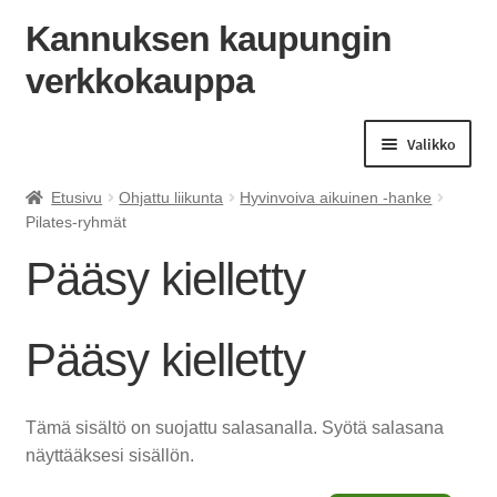
Kannuksen kaupungin
verkkokauppa
Siirry
Siirry
navigointiin
sisältöön
Valikko
Etusivu
Ohjattu liikunta
Hyvinvoiva aikuinen -hanke
Pilates-ryhmät
Pääsy kielletty
Pääsy kielletty
Tämä sisältö on suojattu salasanalla. Syötä salasana
näyttääksesi sisällön.