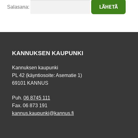
Salasana:
KANNUKSEN KAUPUNKI
Kannuksen kaupunki
PL 42 (käyntiosoite: Asematie 1)
69101 KANNUS
Puh.
06 8745 111
Fax. 06 873 191
kannus.kaupunki@kannus.fi