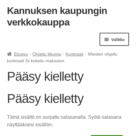
Kannuksen kaupungin
verkkokauppa
Siirry
Siirry
navigointiin
sisältöön
Valikko
Etusivu
Ohjattu liikunta
Kuntosali
Miesten ohjattu
kuntosali 3x kokeilu maksuton
Pääsy kielletty
Pääsy kielletty
Tämä sisältö on suojattu salasanalla. Syötä salasana
näyttääksesi sisällön.