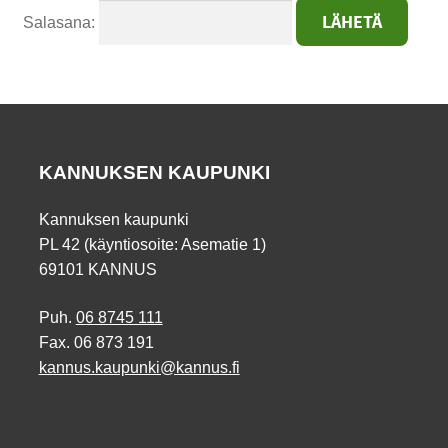
Salasana:
KANNUKSEN KAUPUNKI
Kannuksen kaupunki
PL 42 (käyntiosoite: Asematie 1)
69101 KANNUS
Puh.
06 8745 111
Fax. 06 873 191
kannus.kaupunki@kannus.fi