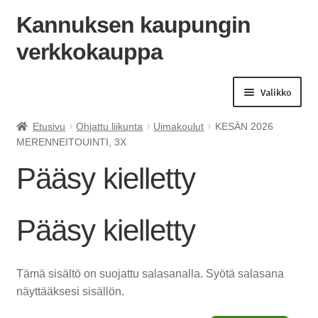
Kannuksen kaupungin
verkkokauppa
Siirry
Siirry
navigointiin
sisältöön
Valikko
Etusivu
Ohjattu liikunta
Uimakoulut
KESÄN 2026
MERENNEITOUINTI, 3X
Pääsy kielletty
Pääsy kielletty
Tämä sisältö on suojattu salasanalla. Syötä salasana
näyttääksesi sisällön.