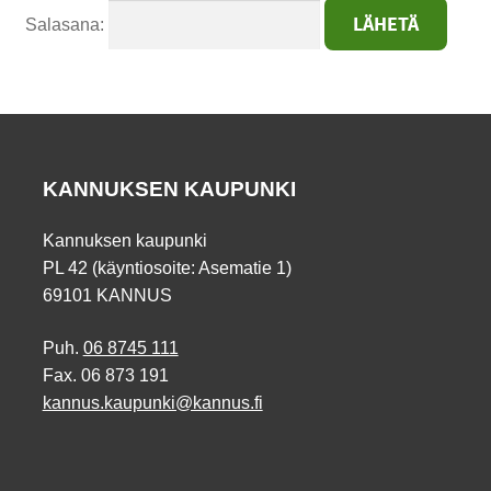
Salasana:
KANNUKSEN KAUPUNKI
Kannuksen kaupunki
PL 42 (käyntiosoite: Asematie 1)
69101 KANNUS
Puh.
06 8745 111
Fax. 06 873 191
kannus.kaupunki@kannus.fi