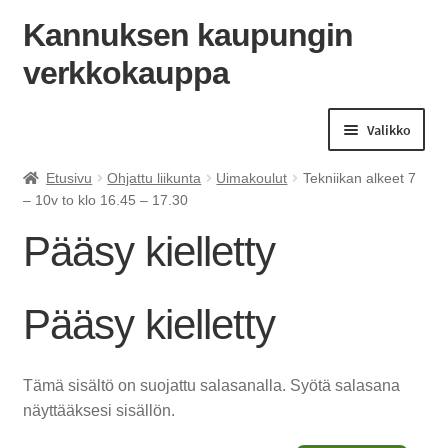
Kannuksen kaupungin
verkkokauppa
Siirry
Siirry
navigointiin
sisältöön
Valikko
Etusivu
Ohjattu liikunta
Uimakoulut
Tekniikan alkeet 7
– 10v to klo 16.45 – 17.30
Pääsy kielletty
Pääsy kielletty
Tämä sisältö on suojattu salasanalla. Syötä salasana
näyttääksesi sisällön.