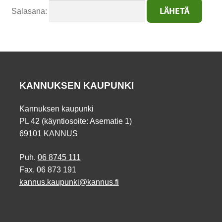
Salasana:
KANNUKSEN KAUPUNKI
Kannuksen kaupunki
PL 42 (käyntiosoite: Asematie 1)
69101 KANNUS
Puh.
06 8745 111
Fax. 06 873 191
kannus.kaupunki@kannus.fi