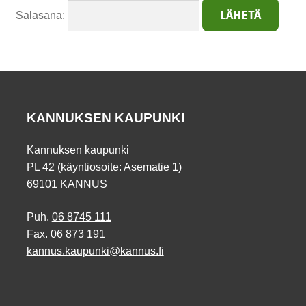
Salasana:
KANNUKSEN KAUPUNKI
Kannuksen kaupunki
PL 42 (käyntiosoite: Asematie 1)
69101 KANNUS
Puh.
06 8745 111
Fax. 06 873 191
kannus.kaupunki@kannus.fi