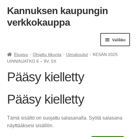
Kannuksen kaupungin
verkkokauppa
Siirry
Siirry
navigointiin
sisältöön
Valikko
Etusivu
Ohjattu liikunta
Uimakoulut
KESÄN 2025
UINNINJATKO 6 – 9V, 5X
Pääsy kielletty
Pääsy kielletty
Tämä sisältö on suojattu salasanalla. Syötä salasana
näyttääksesi sisällön.