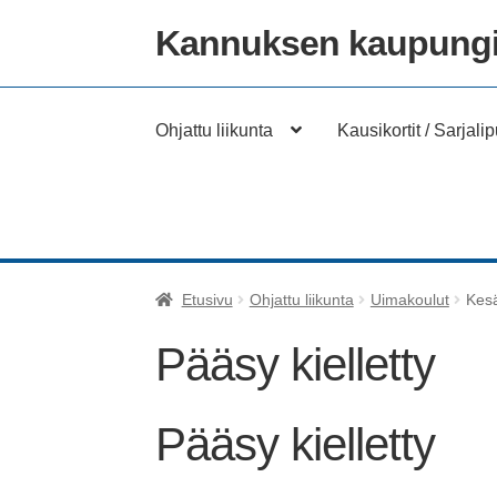
Kannuksen kaupungi
Siirry
Siirry
navigointiin
sisältöön
Ohjattu liikunta
Kausikortit / Sarjalip
Etusivu
Ohjattu liikunta
Uimakoulut
Kesä
Pääsy kielletty
Pääsy kielletty