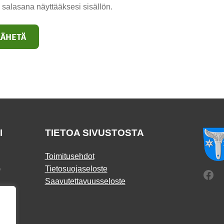
 salasana näyttääksesi sisällön.
I
TIETOA SIVUSTOSTA
Toimitusehdot
)
Tietosuojaseloste
Fac
Saavutettavuusseloste