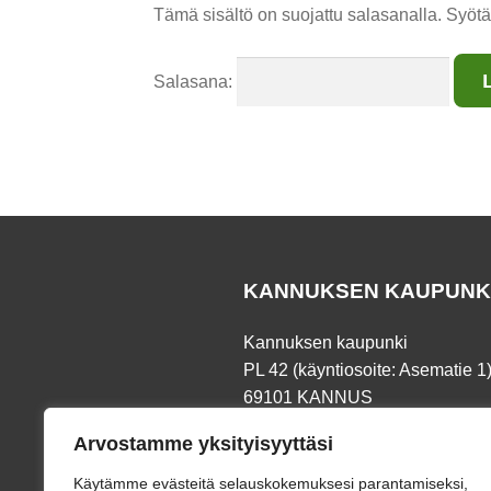
Tämä sisältö on suojattu salasanalla. Syötä
Salasana:
KANNUKSEN KAUPUNK
Kannuksen kaupunki
PL 42 (käyntiosoite: Asematie 1
69101 KANNUS
Arvostamme yksityisyyttäsi
Puh.
06 8745 111
Fax. 06 873 191
Käytämme evästeitä selauskokemuksesi parantamiseksi,