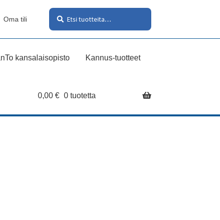
Haku
Etsi:
Oma tili
nTo kansalaisopisto
Kannus-tuotteet
0,00
€
0 tuotetta