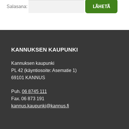
Salasana:
KANNUKSEN KAUPUNKI
Kannuksen kaupunki
PL 42 (käyntiosoite: Asematie 1)
69101 KANNUS
Puh.
06 8745 111
Fax. 06 873 191
kannus.kaupunki@kannus.fi