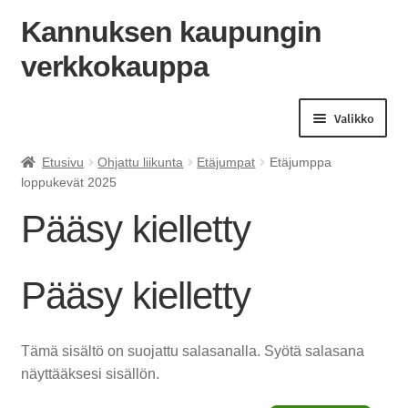
Kannuksen kaupungin
verkkokauppa
Siirry
Siirry
navigointiin
sisältöön
Valikko
Etusivu
Ohjattu liikunta
Etäjumpat
Etäjumppa
loppukevät 2025
Pääsy kielletty
Pääsy kielletty
Tämä sisältö on suojattu salasanalla. Syötä salasana
näyttääksesi sisällön.