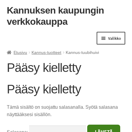
Kannuksen kaupungin
verkkokauppa
Siirry
Siirry
navigointiin
sisältöön
Valikko
Etusivu
Kannus-tuotteet
Kannus-tuubihuivi
Pääsy kielletty
Pääsy kielletty
Tämä sisältö on suojattu salasanalla. Syötä salasana
näyttääksesi sisällön.