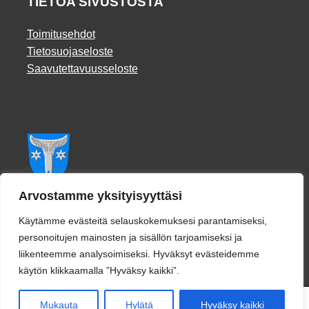
TIETOA SIVUSTOSTA
Toimitusehdot
Tietosuojaseloste
Saavutettavuusseloste
Facebook
Arvostamme yksityisyyttäsi
Käytämme evästeitä selauskokemuksesi parantamiseksi,
personoitujen mainosten ja sisällön tarjoamiseksi ja
liikenteemme analysoimiseksi. Hyväksyt evästeidemme
käytön klikkaamalla ”Hyväksy kaikki”.
0
Mukauta
Hylätä
Hyväksy kaikki