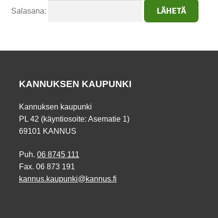
Salasana:
KANNUKSEN KAUPUNKI
Kannuksen kaupunki
PL 42 (käyntiosoite: Asematie 1)
69101 KANNUS
Puh.
06 8745 111
Fax. 06 873 191
kannus.kaupunki@kannus.fi