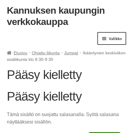
Kannuksen kaupungin
verkkokauppa
Siirry
Siirry
navigointiin
sisältöön
Valikko
Etusivu
Ohjattu liikunta
Jumpat
Ikääntyvien keskiviikon
sisäliikunta klo 8:30-9:30
Pääsy kielletty
Pääsy kielletty
Tämä sisältö on suojattu salasanalla. Syötä salasana
näyttääksesi sisällön.