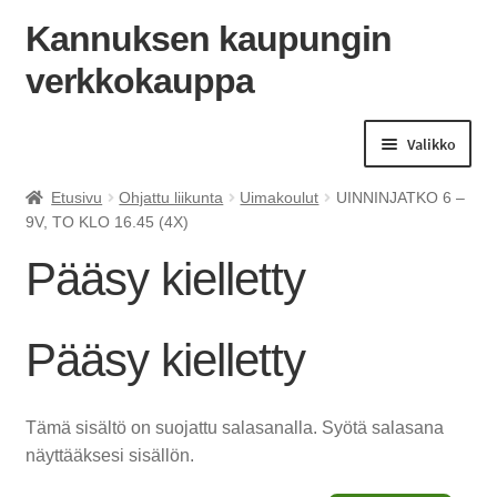
Kannuksen kaupungin
verkkokauppa
Siirry
Siirry
navigointiin
sisältöön
Valikko
Etusivu
Ohjattu liikunta
Uimakoulut
UINNINJATKO 6 –
9V, TO KLO 16.45 (4X)
Pääsy kielletty
Pääsy kielletty
Tämä sisältö on suojattu salasanalla. Syötä salasana
näyttääksesi sisällön.