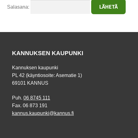
Salasana:
KANNUKSEN KAUPUNKI
Kannuksen kaupunki
PL 42 (käyntiosoite: Asematie 1)
69101 KANNUS
Puh.
06 8745 111
Fax. 06 873 191
kannus.kaupunki@kannus.fi