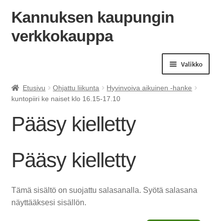
Kannuksen kaupungin
verkkokauppa
Siirry
Siirry
navigointiin
sisältöön
Valikko
Etusivu
Ohjattu liikunta
Hyvinvoiva aikuinen -hanke
kuntopiiri ke naiset klo 16.15-17.10
Pääsy kielletty
Pääsy kielletty
Tämä sisältö on suojattu salasanalla. Syötä salasana
näyttääksesi sisällön.