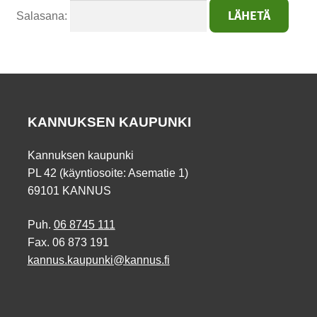
Salasana:
KANNUKSEN KAUPUNKI
Kannuksen kaupunki
PL 42 (käyntiosoite: Asematie 1)
69101 KANNUS
Puh.
06 8745 111
Fax. 06 873 191
kannus.kaupunki@kannus.fi