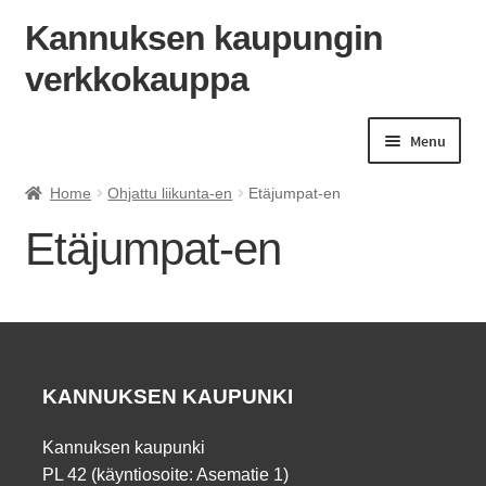
Kannuksen kaupungin
verkkokauppa
Skip
Skip
to
to
navigation
content
Menu
Home
Ohjattu liikunta-en
Etäjumpat-en
Etäjumpat-en
KANNUKSEN KAUPUNKI
Kannuksen kaupunki
PL 42 (käyntiosoite: Asematie 1)