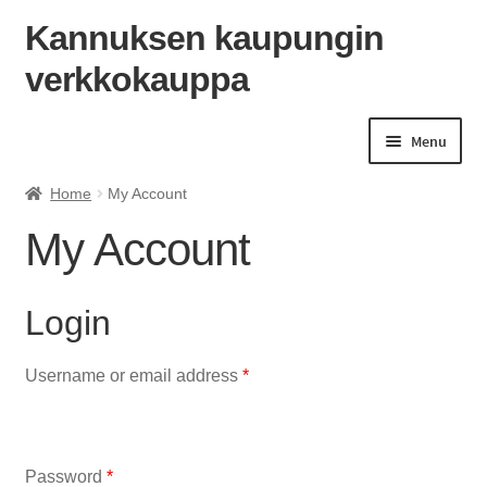
Kannuksen kaupungin
verkkokauppa
Skip
Skip
to
to
navigation
content
Menu
Home
My Account
My Account
Login
Required
Username or email address
*
Required
Password
*