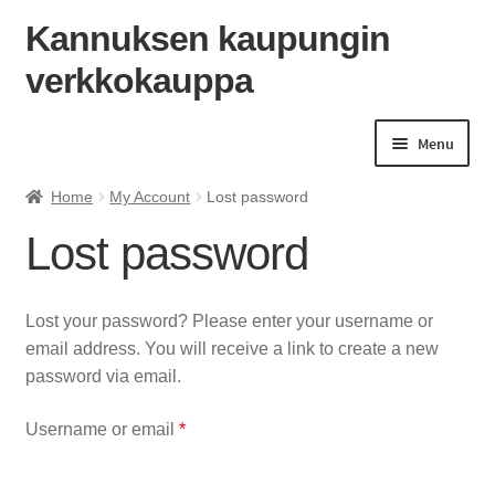
Kannuksen kaupungin
verkkokauppa
Skip
Skip
to
to
navigation
content
Menu
Home
My Account
Lost password
Lost password
Lost your password? Please enter your username or
email address. You will receive a link to create a new
password via email.
Required
Username or email
*