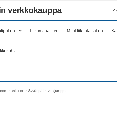
n verkkokauppa
My
aliput-en
Liikuntahalli-en
Muut liikuntatilat-en
Kab
ikkokohta
inen -hanke-en
Syvänpään vesijumppa