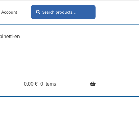
Search
Search
 Account
for:
inetti-en
0,00
€
0 items